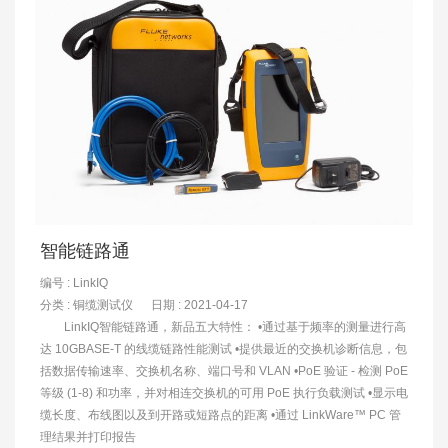
智能链路通
编号 : LinkIQ
分类 :
铜缆测试仪
日期 : 2021-04-17
LinkIQ智能链路通，新品五大特性： •通过基于频率的测量进行高
达 10GBASE-T 的线缆链路性能测试 •提供最近的交换机诊断信息，包
括数据传输速率、交换机名称、端口号和 VLAN •PoE 验证 - 检测 PoE
等级 (1-8) 和功率，并对相连交换机的可用 PoE 执行负载测试 •显示电
缆长度、布线图以及到开路或短路点的距离 •通过 LinkWare™ PC 管
理结果并打印报告